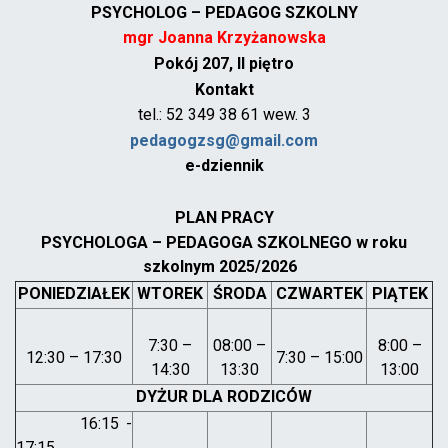
PSYCHOLOG – PEDAGOG SZKOLNY
mgr Joanna Krzyżanowska
Pokój 207, II piętro
Kontakt
tel.: 52 349 38 61 wew. 3
pedagogzsg@gmail.com
e-dziennik
PLAN PRACY
PSYCHOLOGA – PEDAGOGA SZKOLNEGO w roku
szkolnym 2025/2026
PONIEDZIAŁEK
WTOREK
ŚRODA
CZWARTEK
PIĄTEK
7:30 –
08:00 –
8:00 –
12:30 – 17:30
7:30 – 15:00
14:30
13:30
13:00
DYŻUR DLA RODZICÓW
16:15 -
17:15